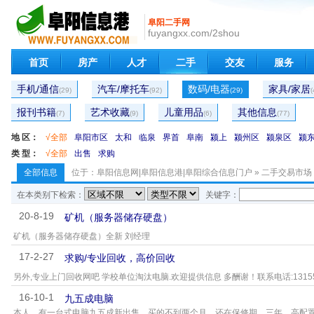
阜阳二手网
fuyangxx.com/2shou
首页
房产
人才
二手
交友
服务
手机/通信
汽车/摩托车
数码/电器
家具/家居
(29)
(92)
(29)
(
报刊书籍
艺术收藏
儿童用品
其他信息
(7)
(9)
(6)
(77)
地 区：
√全部
阜阳市区
太和
临泉
界首
阜南
颍上
颍州区
颍泉区
颍
类 型：
√全部
出售
求购
全部信息
位于：
阜阳信息网|阜阳信息港|阜阳综合信息门户
»
二手交易市场
在本类别下检索：
关键字：
20-8-19
矿机（服务器储存硬盘）
矿机（服务器储存硬盘）全新 刘经理
17-2-27
求购/专业回收，高价回收
另外,专业上门回收网吧 学校单位淘汰电脑.欢迎提供信息 多酬谢！联系电话:131555
16-10-1
九五成电脑
本人，有一台式电脑九五成新出售，买的不到两个月，还在保修期，三年，高配置，i5.4