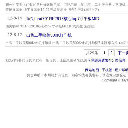
我公司专业上门收购各种好坏旧电脑，网吧电脑，笔记本，二手服务器，复印机，传真
普屏显示器 纯平显示器15-21液晶显示器 旧奔2-奔3 (
)
阜阳市区
12-8-14
顶尖tpad701RK2918核心top7寸平板MID
顶尖tpad701RK2918核心top7寸平板MID新 武先生 (
)
颍东区
12-8-12
出售二手映美500K打印机
出售二手映美500K针式打印机 出售二手映美500K针式打印机7成新 李先生 (
阜阳
共29条
1
2
下一
未找到想要的信息？发布一条信息，让信息主动来找您
？我要免费发布分类信息
网站地图
-
手机版
-
用户帮
免责声明：本网站所有信息、内容均为会员发布，请注意识别验证
Copyright © fuya