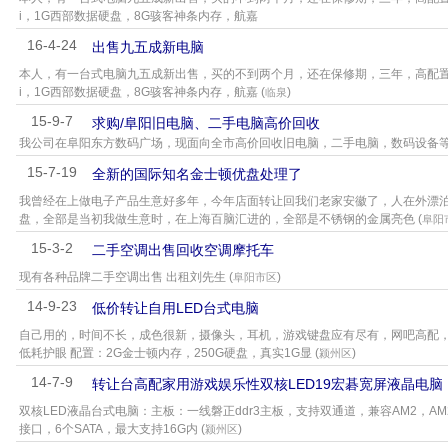
i，1G西部数据硬盘，8G骇客神条内存，航嘉
16-4-24
出售九五成新电脑
本人，有一台式电脑九五成新出售，买的不到两个月，还在保修期，三年，高配置，i5.4
i，1G西部数据硬盘，8G骇客神条内存，航嘉 (
)
临泉
15-9-7
求购/阜阳旧电脑、二手电脑高价回收
我公司在阜阳东方数码广场，现面向全市高价回收旧电脑，二手电脑，数码设备等
15-7-19
全新的国际知名金士顿优盘处理了
我曾经在上做电子产品生意好多年，今年店面转让回我们老家安徽了，人在外漂
盘，全部是当初我做生意时，在上海百脑汇进的，全部是不锈钢的金属亮色 (
阜阳
15-3-2
二手空调出售回收空调摩托车
现有各种品牌二手空调出售 出租刘先生 (
)
阜阳市区
14-9-23
低价转让自用LED台式电脑
自己用的，时间不长，成色很新，摄像头，耳机，游戏键盘应有尽有，网吧高配，可
低耗护眼 配置：2G金士顿内存，250G硬盘，真实1G显 (
)
颍州区
14-7-9
转让台高配家用游戏娱乐性双核LED19宏碁宽屏液晶电脑
双核LED液晶台式电脑：主板：一线磐正ddr3主板，支持双通道，兼容AM2，AM2+
接口，6个SATA，最大支持16G内 (
)
颍州区