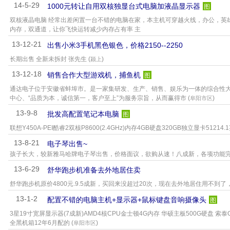
14-5-29
1000元转让自用双核独显台式电脑加液晶显示器
图
双核液晶电脑 经常出差闲置一台不错的电脑在家，本主机可穿越火线，办公，英雄联盟
内存，双通道，让你飞快运转减少内存占有率 主
13-12-21
出售小米3手机黑色银色，价格2150--2250
长期出售 全新未拆封 张先生 (
)
颍上
13-12-18
销售合作大型游戏机，捕鱼机
图
通达电子位于安徽省蚌埠市。是一家集研发、生产、销售、娱乐为一体的综合性大
中心、“品质为本，诚信第一，客户至上”为服务宗旨，从而赢得市 (
)
阜阳市区
13-9-8
批发高配置笔记本电脑
图
联想Y450A-PEI酷睿2双核P8600(2.4GHz)内存4GB硬盘320GB独立显卡51214.1英
13-8-21
电子琴出售~
孩子长大，较新雅马哈牌电子琴出售，价格面议，欲购从速！八成新，各项功能
13-6-29
舒华跑步机准备去外地居住卖
舒华跑步机原价4800元.9.5成新，买回来没超过20次，现在去外地居住用不到了，
13-1-2
配置不错的电脑主机+显示器+鼠标键盘音响摄像头
图
3星19寸宽屏显示器(7成新)AMD4核CPU金士顿4G内存 华硕主板500G硬盘 索
全黑机箱12年6月配的 (
)
阜阳市区