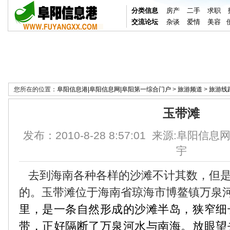
分类信息
房产
二手
求职
交流论坛
杂谈
爱情
美容
您所在的位置：
阜阳信息港|阜阳信息网|阜阳第一综合门户
>
旅游频道
>
旅游线
玉带滩
发布：2010-8-28 8:57:01 来源:阜阳信息
宇
去到海南各种各样的沙滩不计其数，但是
的。玉带滩位于海南省琼海市博鳌镇万泉
里，是一条自然形成的沙滩半岛，狭窄细
带，正好隔断了万泉河水与南海。放眼望