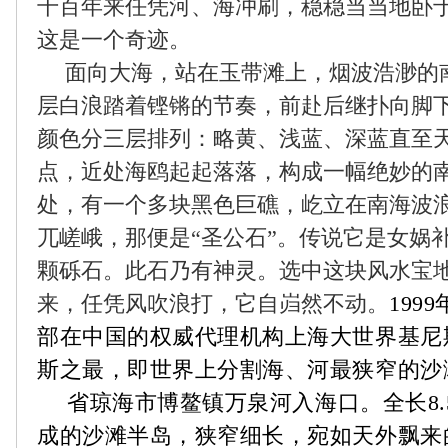
千百年来任凭河、海冲刷，稳稳当当地卧
这是一个奇迹。
面向大海，站在玉带滩上，烟波浩渺的
层白浪踏着铿锵的节奏，前赴后继扑向脚
颜色分三层排列：略黄、浅蓝、深蓝直至
点，近处海鸥起起落落，构成一幅绝妙的
处，有一个多块黑色巨礁，屹立在南海波
兀嵯峨，那便是“圣公石”。传说它是女娲
颗砾石。此石乃有神灵。选中这块风水宝
来，任凭风吹浪打，它自岿然不动。
1999
部在中国的权威代理机构上海大世界基尼
斯之最，即世界上分割海、河最狭窄的沙
省琼海市博鳌镇万泉河入海口。全长
8.
成的沙滩半岛，狭窄细长，宛如天外飘来