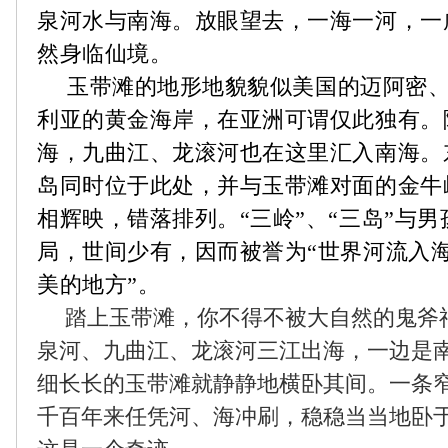
泉河水与南海。放眼望去，一海一河，一
然身临仙境。
玉带滩的地形地貌貌似美国的迈阿密
利亚的黄金海岸，在亚洲可谓仅此独有。
海，九曲江、龙滚河也在这里汇入南海。
岛同时位于此处，并与玉带滩对面的金牛
相辉映，错落排列。“三岭”、“三岛”与
局，世间少有，因而被誉为“世界河流入
美的地方”。
踏上玉带滩，你不得不被大自然的鬼斧
泉河、九曲江、龙滚河三江出海，一边是
细长长的玉带滩就静静地横卧其间。一条
千百年来任凭河、海冲刷，稳稳当当地卧