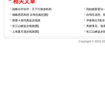
相关文章
战略合作伙伴：天下行旅游机构
四姑娘新耍法—
领略西部风情 自驾也疯狂[图]
自驾车龙胜、阳
新疆４条经典徒步线路
伊春推出3条冰
长江山峡徒步线路[图]
美丽青岛、海
上海夏天漫步线路[图]
长江山峡徒步线
Copyright © 2003-201