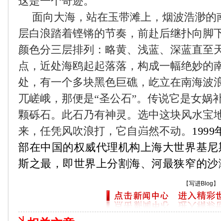
这是一个奇迹。
面向大海，站在玉带滩上，烟波浩渺的
层白浪踏着铿锵的节奏，前赴后继扑向脚
颜色分三层排列：略黄、浅蓝、深蓝直至
点，近处海鸥起起落落，构成一幅绝妙的
处，有一个多块黑色巨礁，屹立在南海波
兀嵯峨，那便是“圣公石”。传说它是女娲
颗砾石。此石乃有神灵。选中这块风水宝
来，任凭风吹浪打，它自岿然不动。
1999
部在中国的权威代理机构上海大世界基尼
斯之最，即世界上分割海、河最狭窄的沙
【
写进Blog
】