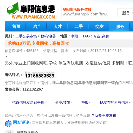
阜阳生活服务信息
服务
www.fuyangxx.com/fuwu
首页
房产
人才
二手
交友
服务
类别：
二手交易市场
>
数码/电器
地区：
阜阳
TAG：
专业
,
高价
求购/10万元/专业回收，高价回收
信息ID编号：486158 信息类型：普通 发布时间：2017/2/27 10:08:16
>
另外,专业上门回收网吧 学校 单位淘汰电脑 .欢迎提供信息 多酬谢！联系电话
电话/手机：
您可以这样电话联系：“您好，我从
阜阳信息网|阜阳信息港|阜阳第一综合门户
网站看
发布会员：112.132.26.*
把该信息发送到手机»
分享/转发»
举报»
TA发布的所有信息»
如果此信息不适合，您也可以发布一条信息，坐等反馈
？我要免费发布
网友评论
(留言联系信息发布人，推荐使用即时通站内短信)
当前暂无评论