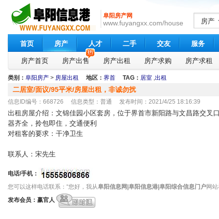
阜阳房产网
房产
www.fuyangxx.com/house
首页
房产
人才
二手
交友
服务
房产首页
房产出售
房产出租
房产求购
房产求租
类别：
阜阳房产
>
房屋出租
地区：
界首
TAG：
居室
,
出租
二居室/面议/95平米/房屋出租，非诚勿扰
信息ID编号：668726 信息类型：普通 发布时间：2021/4/25 18:16:39
出租房屋介绍：文锦佳园小区套房，位于界首市新阳路与文昌路交叉口
器齐全，拎包即住，交通便利
对租客的要求：干净卫生
联系人：宋先生
电话/手机：
您可以这样电话联系：“您好，我从
阜阳信息网|阜阳信息港|阜阳综合信息门户
网站看
发布会员：赢官人