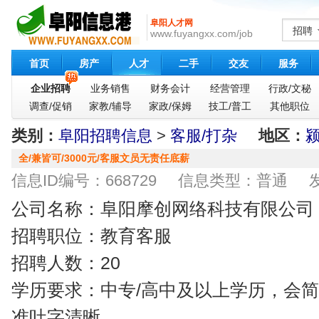
阜阳人才网
招聘
www.fuyangxx.com/job
首页
房产
人才
二手
交友
服务
企业招聘
业务销售
财务会计
经营管理
行政/文秘
调查/促销
家教/辅导
家政/保姆
技工/普工
其他职位
类别：
阜阳招聘信息
>
客服/打杂
地区：
全/兼皆可/3000元/客服文员无责任底薪
信息ID编号：668729 信息类型：普通 发布时间：
公司名称：阜阳摩创网络科技有限公司
招聘职位：教育客服
招聘人数：20
学历要求：中专/高中及以上学历，会
准吐字清晰