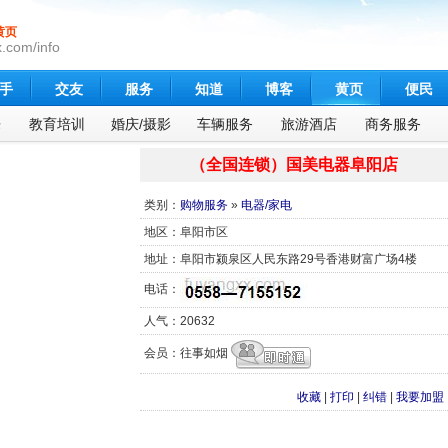
黄页
.com/info
手
交友
服务
知道
博客
黄页
便民
乐
教育培训
婚庆/摄影
车辆服务
旅游酒店
商务服务
（全国连锁）国美电器阜阳店
类别：
购物服务
»
电器/家电
地区：阜阳市区
地址：阜阳市颍泉区人民东路29号香港财富广场4楼
电话：
人气：20632
会员：往事如烟
收藏
|
打印
|
纠错
|
我要加盟