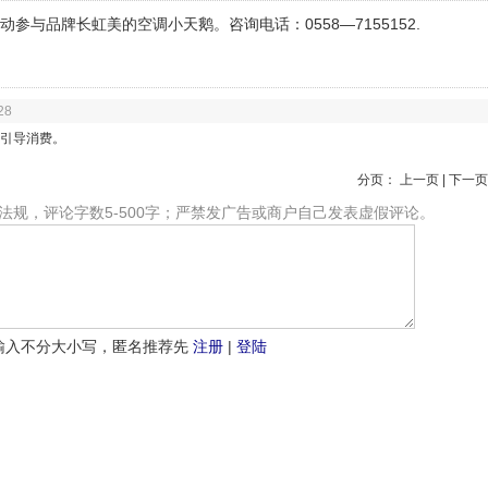
动参与品牌长虹美的空调小天鹅。咨询电话：0558—7155152.
28
引导消费。
分页： 上一页 | 下一页
法规，评论字数5-500字；严禁发广告或商户自己发表虚假评论。
输入不分大小写，匿名推荐先
注册
|
登陆