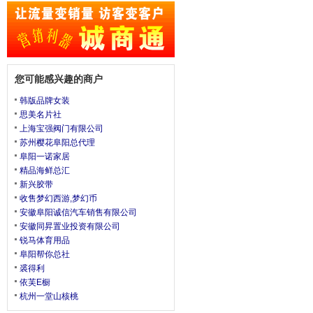
您可能感兴趣的商户
韩版品牌女装
思美名片社
上海宝强阀门有限公司
苏州樱花阜阳总代理
阜阳一诺家居
精品海鲜总汇
新兴胶带
收售梦幻西游,梦幻币
安徽阜阳诚信汽车销售有限公司
安徽同昇置业投资有限公司
锐马体育用品
阜阳帮你总社
裘得利
依芙E橱
杭州一堂山核桃