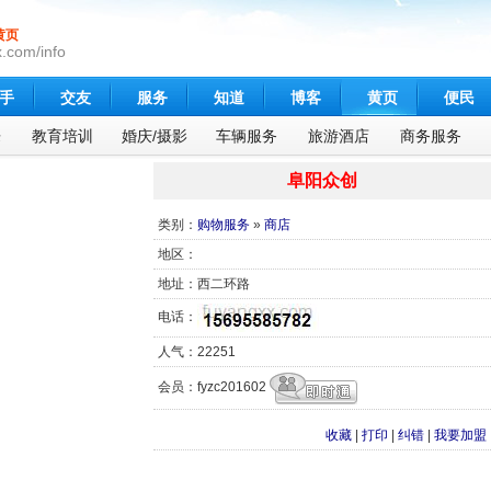
黄页
.com/info
手
交友
服务
知道
博客
黄页
便民
乐
教育培训
婚庆/摄影
车辆服务
旅游酒店
商务服务
阜阳众创
类别：
购物服务
»
商店
地区：
地址：西二环路
电话：
人气：22251
会员：fyzc201602
收藏
|
打印
|
纠错
|
我要加盟