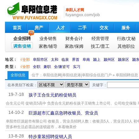
阜阳人才网
fuyangxx.com/job
首页
房产
人才
二手
交友
服务
企业招聘
业务销售
财务会计
经营管理
行政/文秘
调查/促销
家教/辅导
家政/保姆
技工/普工
其他职位
地 区：
√全部
阜阳市区
太和
临泉
界首
阜南
颍上
颍州区
颍泉区
颍
类 型：
√全部
全职
兼职
全/兼皆可
实习
全部信息
位于：
阜阳信息网|阜阳信息港|阜阳综合信息门户
»
阜阳招聘信息
在本类别下检索：
关键字：
19-7-18
孩子王合生元奶粉促销员
合生元公司 促销员5高中 负责合生元奶粉在孩子王销售上市公司、公司给交保险 
14-10-2
巨源超市汇鑫店急聘收银员、营业员
阜阳市巨源超市有限公司 收银员，营业员招聘人数：收银员5人，营业员10人 
营多种生活必需品的连锁超市，本着物美价
13-8-28
特步童装招聘促销人员