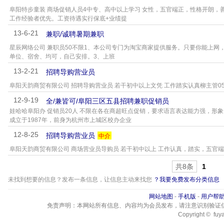
阜阳特步童装 商场促销人员4中专、高中以上学习 女性，五官端正，性格开朗，善于
工作经验者优先。工资待遇实行保底+业绩提
13-6-21
兼职/诚聘暑期兼职
星辰网络公司 兼职员50不限1、本公司专门为淘宝商家提供服务。只要你能上网
单位、宿舍、均可，自己安排。3、上班
13-2-21
招聘导购营业员
阜阳天韵商贸有限公司 招聘导购营业员 若干初中以上文凭 工作踏实认真柳主管0558
12-9-19
全/兼皆可/阜阳三区五县招聘兼职促销员
娃哈哈阜阳办 促销员20人 不限在各在商超旺点促销，要求语言表达能力强，形
成立于1987年，前身为杭州市上城区校办企业
12-8-25
招聘导购营业员
中介
阜阳天韵商贸有限公司 商场营业员导购员 若干初中以上 工作认真，踏实，五官
共8条
1
未找到想要的信息？发布一条信息，让信息主动来找您
？我要免费发布分类信息
网站地图
-
手机版
-
用户帮
免责声明：本网站所有信息、内容均为会员发布，请注意识别验证
Copyright © fuya