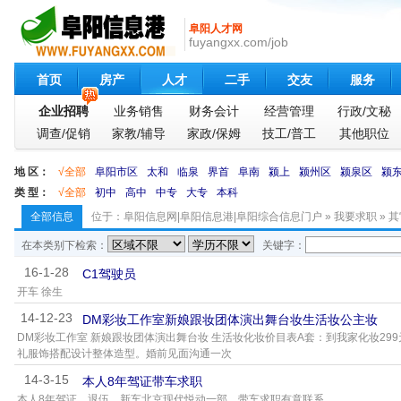
阜阳人才网
fuyangxx.com/job
首页
房产
人才
二手
交友
服务
企业招聘
业务销售
财务会计
经营管理
行政/文秘
调查/促销
家教/辅导
家政/保姆
技工/普工
其他职位
地 区：
√全部
阜阳市区
太和
临泉
界首
阜南
颍上
颍州区
颍泉区
颍
类 型：
√全部
初中
高中
中专
大专
本科
全部信息
位于：
阜阳信息网|阜阳信息港|阜阳综合信息门户
»
我要求职
»
其
在本类别下检索：
关键字：
16-1-28
C1驾驶员
开车 徐生
14-12-23
DM彩妆工作室新娘跟妆团体演出舞台妆生活妆公主妆
DM彩妆工作室 新娘跟妆团体演出舞台妆 生活妆化妆价目表A套：到我家化妆29
礼服饰搭配设计整体造型。婚前见面沟通一次
14-3-15
本人8年驾证带车求职
本人8年驾证，退伍，新车北京现代悦动一部，带车求职有意联系