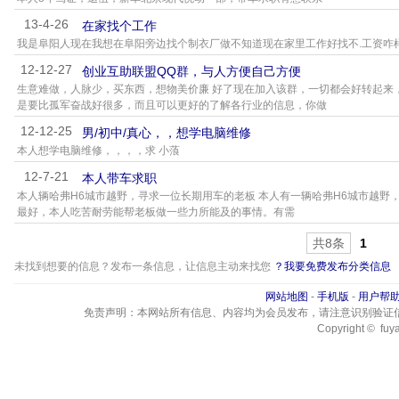
13-4-26
在家找个工作
我是阜阳人现在我想在阜阳旁边找个制衣厂做不知道现在家里工作好找不.工资咋
12-12-27
创业互助联盟QQ群，与人方便自己方便
生意难做，人脉少，买东西，想物美价廉 好了现在加入该群，一切都会好转起来
是要比孤军奋战好很多，而且可以更好的了解各行业的信息，你做
12-12-25
男/初中/真心，，想学电脑维修
本人想学电脑维修，，，，求 小蒗
12-7-21
本人带车求职
本人辆哈弗H6城市越野，寻求一位长期用车的老板 本人有一辆哈弗H6城市越野
最好，本人吃苦耐劳能帮老板做一些力所能及的事情。有需
共8条
1
未找到想要的信息？发布一条信息，让信息主动来找您
？我要免费发布分类信息
网站地图
-
手机版
-
用户帮
免责声明：本网站所有信息、内容均为会员发布，请注意识别验证
Copyright © fuya