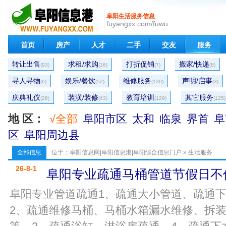
阜阳生活服务信息
fuyangxx.com/fuwu
首页
房产
人才
二手
交友
服务
转让出售
求租/求购
打折促销
搬家/快递
(93)
(16)
(7)
(8)
寻人寻物
娱乐/餐饮
维修服务
声明/启事
(6)
(52)
(130)
(3)
庆典礼仪
装潢/装修
教育培训
其它服务
(26)
(43)
(129)
(125)
地 区：
√全部
阜阳市区
太和
临泉
界首
阜
区
阜阳周边县
全部信息
位于：
阜阳信息网|阜阳信息港|阜阳综合信息门户
»
生活服务
26-8-1
阜阳专业疏通马桶管道节假日不
阜阳专业管道疏通1、疏通大小管道、疏通
2、疏通维修马桶、马桶水箱漏水维修、拆