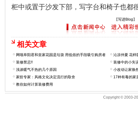
柜中或置于沙发下部，写字台和椅子也都
【
写进Blog
】
相关文章
网嗤阜阳君和皇家花园是垃圾 用低俗的手段吸引购房者
沁凉仲夏 花样
装修禁忌!!
装修中的小失
浅谈暖气不热的几个原因
小改动让家焕
家纺专家：风格文化决定流行的取舍
17种有毒的家
教你如何计算装修费用
Copyright © 2003-201