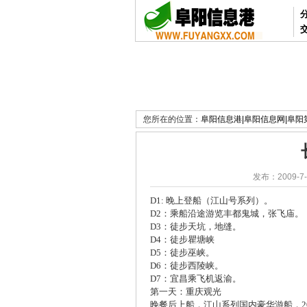
您所在的位置：
阜阳信息港|阜阳信息网|阜
发布：2009-7-
D1: 晚上登船（江山号系列）。
D2：乘船沿途游览丰都鬼城，张飞庙。
D3：徒步天坑，地缝。
D4：徒步瞿塘峡
D5：徒步巫峡。
D6：徒步西陵峡。
D7：宜昌乘飞机返渝。
第一天：重庆观光
晚餐后上船，江山系列国内豪华游船，20