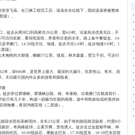
游览张飞庙。在三峡工程完工后，该庙在水位线下，因此该庙将被整体
二星级）。
0抵两河口，徒步从两河口到高桥共20公里，需4小时。沿途风光优美无比，不
还可访问农家，看传统造纸，养蚕和古老的水车。路上备午餐饭盒。14:
及旱夔门。14:30抵天坑、地缝。徒步天坑1小时，徒步地缝3小时。1
二星级）
古木掩映的大裂缝，蜿蜒37公里。缝底，林木森森，壁立千仞。可步行
62米，深666米，是世界上最大、最深的大漏斗。坑里有山、有水、清
哮。天坑吸引国内外众多的游客和探险者。
瞿塘
去白帝城，徒步穿过瞿塘峡。瞿塘峡以险、雄、奇著称。沿着夔门古栈道前行，
最窄处只有几十米，构成一副极为壮丽的画卷。途中有航标站或村落供休
鸿都宾馆晚餐，夜宿鸿都宾馆（二星级）。
石，此路段全部在巫峡境内，全长23公里，由于有的路段路况较差，约需8小
回曲折，奇风峰延绵，云雾升腾，景色诱人。徒步走过金盔银甲峡、神
经历。16:00抵碚石，乘船去巴东，17:30抵罢东，18:30巴东宾馆