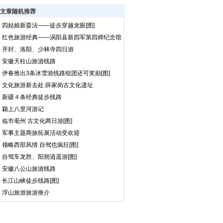
文章随机推荐
四姑娘新耍法——徒步穿越龙眼[图]
红色旅游经典——涡阳县新四军第四师纪念馆
开封、洛阳、少林寺四日游
安徽天柱山旅游线路
伊春推出3条冰雪游线路组团还可奖励[图]
文化旅游新去处:薛家岗古文化遗址
新疆４条经典徒步线路
颍上八里河游记
临市亳州 古文化两日游[图]
军事主题商旅拓展活动受欢迎
领略西部风情 自驾也疯狂[图]
自驾车龙胜、阳朔逍遥游[图]
安徽八公山旅游线路
长江山峡徒步线路[图]
浮山旅游旅游推介