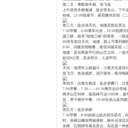
第二天：乘船游丰都、张飞庙
上午游览丰都鬼城，徒步登名山；下午
转移。21:00抵奉节，夜宿夔州宾馆（
第三天：徒步游天坑、地缝及附近景点
7:30早餐，8:00乘车出发，10:0
逊三峡，故有“陆地三峡”的美誉。一路
00登车前往天坑、地缝，路上可看到梯田
9:00，兴隆宾馆晚餐，夜宿兴隆宾馆（
地缝：是在两座平行的山峦之间，一道
处仅8公里，其余部分，人迹罕至。
天坑：地理学上称漏斗，小寨天坑直径6
泉飞泻，鱼游成群，洞穴密布，暗河咆
第四天：沿着古栈道，徒步穿夔门，过
7:00早餐，7:30——10:30乘车
两岸山峦对峙，最高峰可达1500米，
息，带干粮作午餐。19:00在巫山县
第五天：徒步巫峡
7:30早餐，8:00由巫山徒步前往碚
时。巫峡以幽深秀丽著称，峡长谷深迂
女峰、孔明碑等著名景点，实在是一种难得的