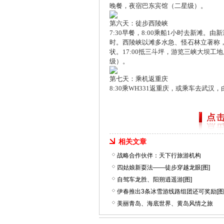
晚餐，夜宿巴东宾馆（二星级）。
第六天：徒步西陵峡
7:30早餐，8:00乘船1小时去新滩。
时。西陵峡以滩多水急、怪石林立著称
状。17:00抵三斗坪，游览三峡大坝工
级）。
第七天：乘机返重庆
8:30乘WH331返重庆，或乘车去武汉
相关文章
战略合作伙伴：天下行旅游机构
四姑娘新耍法——徒步穿越龙眼[图]
自驾车龙胜、阳朔逍遥游[图]
伊春推出3条冰雪游线路组团还可奖励[图
美丽青岛、海底世界、黄岛风情之旅