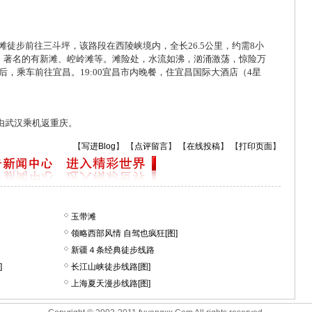
由新滩徒步前往三斗坪，该路段在西陵峡境内，全长26.5公里，约需8小
，著名的有新滩、崆岭滩等。滩险处，水流如沸，汹涌激荡，惊险万
地后，乘车前往宜昌。19:00宜昌市内晚餐，住宜昌国际大酒店（4星
，由武汉乘机返重庆。
【
写进Blog
】 【
点评留言
】 【
在线投稿
】 【
打印页面
】
玉带滩
领略西部风情 自驾也疯狂[图]
新疆４条经典徒步线路
]
长江山峡徒步线路[图]
上海夏天漫步线路[图]