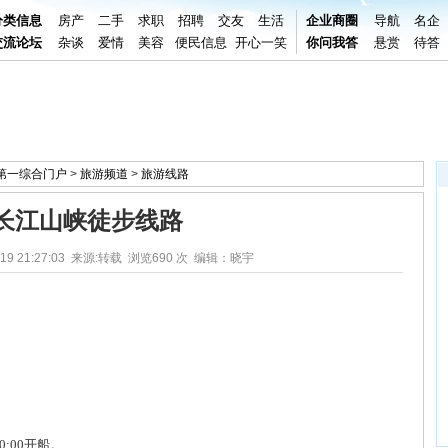
分类信息
房产
二手
求职
招聘
交友
生活
企业商圈
导航
名企
交流论坛
杂谈
爱情
美容
便民信息
开心一笑
你问我答
悬赏
待答
阳第一综合门户
>
旅游频道
>
旅游线路
长江山峡徒步线路
19 21:27:03 来源:转载 浏览
690 次 编辑：晓宇
:00开船。