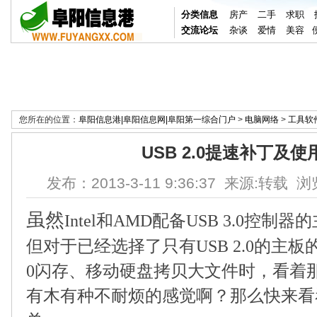
分类信息
房产
二手
求职
交流论坛
杂谈
爱情
美容
您所在的位置：
阜阳信息港|阜阳信息网|阜阳第一综合门户
>
电脑网络
>
工具软
USB 2.0提速补丁及
发布：2013-3-11 9:36:37 来源:转载 浏
虽然
Intel
和
AMD
配备
USB 3.0
控制器的
但对于已经选择了只有
USB 2.0
的主板
0
闪存、移动硬盘拷贝大文件时，看着
有木有种不耐烦的感觉啊？那么快来看