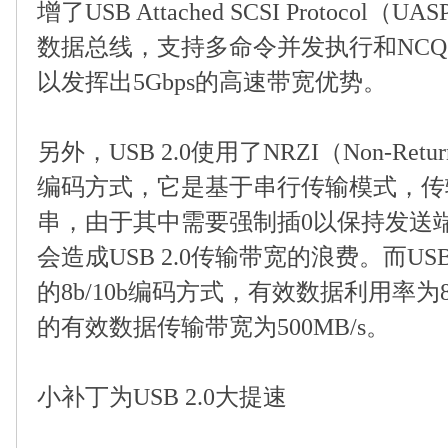
增了
USB Attached SCSI Protocol
（
UAS
数据总线，支持多命令并发执行和
NCQ
以发挥出
5Gbps
的高速带宽优势。
另外，
USB 2.0
使用了
NRZI
（
Non-Return
编码方式，它是基于串行传输模式，传
串，由于其中需要强制插
0
以保持发送
会造成
USB 2.0
传输带宽的浪费。而
USB
的
8b/10b
编码方式，有效数据利用率为
的有效数据传输带宽为
500MB/s
。
小补丁为
USB 2.0
大提速