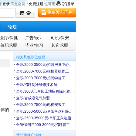
请
登录
不是会员？
免费注册
也可用
QQ登录
论坛
医疗/保健
广告/设计
司机/保安
兼职求职
毕业/实习
其它求职
相关其他职位信息
全职/2500-3500元/招聘房务中心文员
全职/2000-7000元/招机器操作工
全职/2000-7000元/招聘学徒工
全职/招聘制冷维修技术员
全职/3000元/阜阳工地招聘绿化资料员，测量员
全职/合成液化气加盟
全职/3500-7500元/电梯安装工
一体的
全职/2500-5000元/阜阳亨达利眼镜公司招聘配镜顾问
全职/2500-35000元/阜阳正兴油脂诚招
全/兼皆可/2000-3000元/招聘普工及学徒工
赞助商推广链接