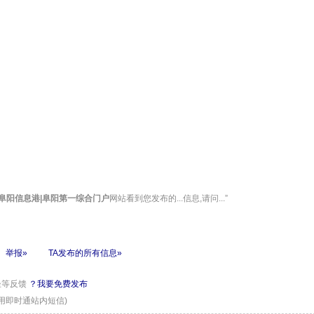
|阜阳信息港|阜阳第一综合门户
网站看到您发布的...信息,请问...”
举报»
TA发布的所有信息»
坐等反馈
？我要免费发布
用即时通站内短信)