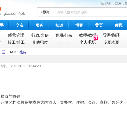
欢迎您：网友，
网
招聘
angxx.com/job
手
交友
服务
知道
博客
黄页
便民
计
经营管理
行政/文秘
客服/打杂
教师/教授
导游/翻译
姆
技工/普工
其他职位
←Job→
个人求职
专职求职
市区
TAG：
接待
018/1/23 10:34:29
的接待与收银
是开发区档次最高规模最大的酒店，集餐饮、住宿、会议、商旅、娱乐为