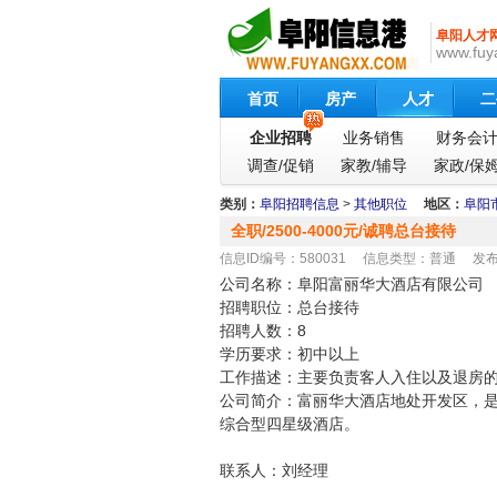
阜阳人才
www.fuy
首页
房产
人才
二
企业招聘
业务销售
财务会
调查/促销
家教/辅导
家政/保
类别：
阜阳招聘信息
>
其他职位
地区：
阜阳
全职/2500-4000元/诚聘总台接待
信息ID编号：580031 信息类型：普通 发布时间：2
公司名称：阜阳富丽华大酒店有限公司
招聘职位：总台接待
招聘人数：8
学历要求：初中以上
工作描述：主要负责客人入住以及退房
公司简介：富丽华大酒店地处开发区，
综合型四星级酒店。
联系人：刘经理