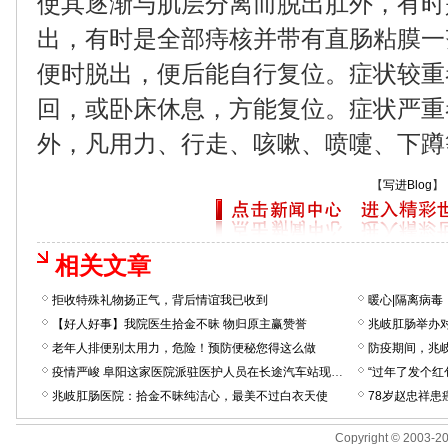
使其逐渐与肌层分离而脱出肛外，有时是
出，有时是全部痔核并带有直肠粘膜一
便时脱出，便后能自行复位。症状较重
回，或卧床休息，方能复位。症状严重
外，凡用力、行走、咳嗽、喷嚏、下蹲
【
写进Blog
】
相关文章
拒收特殊礼物扬正气，背后情谊我已收到
暖心|隔离病毒
【好人好事】我院医生拾金不昧 物归原主赢赞誉
兆岐肛肠举办
老年人排便别太用力，危险！预防便秘您得这么做
防疫期间，兆
疫情严峻 阜阳这家医院派驻医护人员在长途汽车站现场体测
兆岐肛肠医院：拾金不昧纯洁心，最美不过白衣天使
Copyright © 2003-201