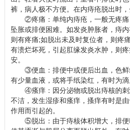
裤，病人极不方便。在内痔疮脱出时，
②疼痛：单纯内痔疮，一般无疼痛
坠胀或排便困难。如发炎肿胀者，痔内
则有疼痛;如脱出未及时复位者，则疼痛
有溃烂坏死，引起肛缘发炎水肿，则疼
安。
③便血：排便中或便后出血，色鲜
有少量血液，或将手纸染红，有时为滴
④瘙痒：因分泌物或脱出痔核的刺
不洁，发生湿疹和瘙痒，搔痒有时是由
作用而引起的。
⑤脱出：由于痔核体积增大，排便