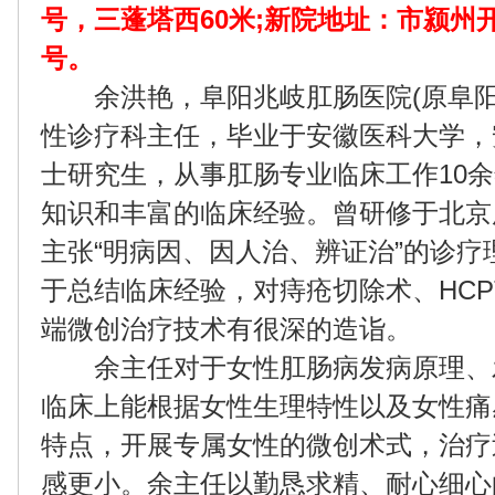
号，三蓬塔西60米;新院地址：市颍州
号。
余洪艳，阜阳兆岐肛肠医院(原阜阳
性诊疗科主任，毕业于安徽医科大学，
士研究生，从事肛肠专业临床工作10
知识和丰富的临床经验。曾研修于北京
主张“明病因、因人治、辨证治”的诊疗
于总结临床经验，对痔疮切除术、HCP
端微创治疗技术有很深的造诣。
余主任对于女性肛肠病发病原理、
临床上能根据女性生理特性以及女性痛
特点，开展专属女性的微创术式，治疗
感更小。余主任以勤恳求精、耐心细心