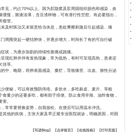
见，约占70%以上。因为肛隐窝及肛周因组织损伤和感染，炎
展缓慢，脓液淡薄，含豆渣样物，可有潜行性空腔。有必要指出，
旁瘦管。
末及时医治又末留意恰当休息，患处摩擦刺激后引起感染、痛
门周围突起一硬结肿块，并逐步增大，时间长了有的可自行破
症状，为逐步加剧的持续性胀痛或跳痛。
呈现红肿并伴有发热现象，常为低热，有时可呈现高热，患者还
欠佳等。
的中、晚期，癌肿表面感染、糜烂，导致痛苦、出血、脓性分泌
少便秘，可以有效预防痔疮。多饮水，多吃麸皮、麦片、等粗
个食量少的还要多吃，都有助于排便。防止食用辛辣、油炸食物，
要害。
，常常要替换姿势，自我放松。在便后可以用温水冲洗。
其他的疾病，主张大家及早正规专业医院就诊，明确原因，对因
【
写进Blog
】 【
点评留言
】 【
在线投稿
】 【
打印页面
】