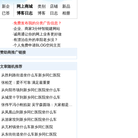
新企
网上商城
类别
店铺
新品
已答
博客日志
博客
日志
相册
·
免费发布我的分类广告信息？
·
企业、商家3分钟智能建网站
·
诚商通让你的网上业务更好做
·
有漂泊在外的阜阳老乡没？
·
个人免费申请BLOG空间主页
赞助商推广链接
文章随机推荐
从胜利路街道坐什么车新乡同仁医院
张柏芝：爱不可靠 满足最重要
从向阳市场到新乡同仁医院坐什么车
从城里十字到新乡同仁医院坐什么车
张伟平冯小刚掐架 吴宇森圆场：大家都是大师
从凤凰山到新乡同仁医院坐什么车
从游家坟到新乡同仁医院坐什么车
从亢村镇坐什么车新乡同仁医院
从东街街道坐什么车新乡同仁医院