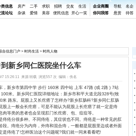
分类信息
房产
二手
求职
招聘
交友
生活
企业商圈
导航
名企
交流论坛
杂谈
爱情
美容
便民信息
开心一笑
你问我答
悬赏
待答
阳综合信息门户
>
时尚生活
>
时尚人物
中到新乡同仁医院坐什么车
/7 15:26:11 来源:转载 浏览
557 次 编辑：佚名
第四中学 步行 160米 四中站 上车 47路 (或 2路 ) 7站
行 100米。新乡同仁医院详细地址：新乡市和平大道北段328号(牧
500米 路东。屁股上又长疙瘩了怎样办?新乡肛肠科?新乡同仁肛肠
屁股上一般会长疙瘩，可是不能认为屁股上长疙瘩了就一定是痔
息肉等类的患者也会呈现肛门长疙瘩、包、痘痘等。
痔疮分很多种。不同痔疮，其症状也不同。痔疮是一种常见的肛
龄段。痔疮分为内痔，外痔和混合痔，一般都是屁股里边或者外面
是痔疮了!怎样医治这个问题呢?我们就一同来看看吧!