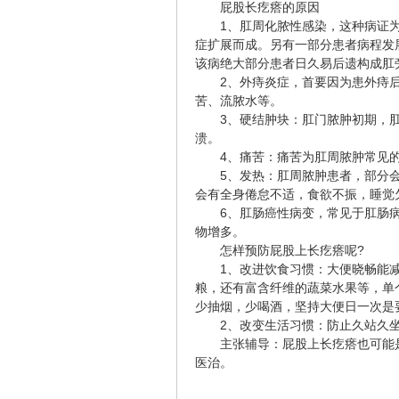
屁股长疙瘩的原因
1、肛周化脓性感染，这种病证为常
症扩展而成。另有一部分患者病程发
该病绝大部分患者日久易后遗构成肛
2、外痔炎症，首要因为患外痔后
苦、流脓水等。
3、硬结肿块：肛门脓肿初期，肛
溃。
4、痛苦：痛苦为肛周脓肿常见的
5、发热：肛周脓肿患者，部分会
会有全身倦怠不适，食欲不振，睡觉
6、肛肠癌性病变，常见于肛肠病
物增多。
怎样预防屁股上长疙瘩呢?
1、改进饮食习惯：大便晓畅能减
粮，还有富含纤维的蔬菜水果等，单
少抽烟，少喝酒，坚持大便日一次是
2、改变生活习惯：防止久站久坐
主张辅导：屁股上长疙瘩也可能是
医治。