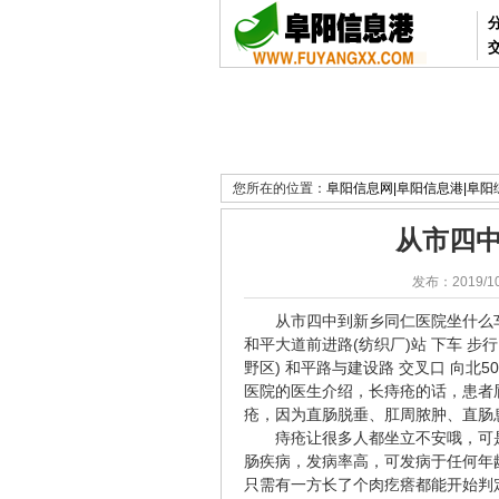
您所在的位置：
阜阳信息网|阜阳信息港|阜
从市四
发布：2019/10
从市四中到新乡同仁医院坐什么车，新乡市
和平大道前进路(纺织厂)站 下车 步
野区) 和平路与建设路 交叉口 向北
医院的医生介绍，长痔疮的话，患者
疮，因为直肠脱垂、肛周脓肿、直肠
痔疮让很多人都坐立不安哦，可是
肠疾病，发病率高，可发病于任何年
只需有一方长了个肉疙瘩都能开始判定