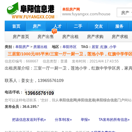
阜阳房产网
房产
www.fuyangxx.com/house
首页
房产
人才
二手
交友
服务
房产首页
房产出售
房产出租
房产求购
房产求租
类别：
阜阳房产
>
房屋出租
地区：
阜阳市区
TAG：
居室
,
红旗
,
小学
三居室/1000元/85平米/三室一厅一厨一卫，莲池小学，红旗中学学
信息ID编号：668667 信息类型：普通 发布时间：2021/4/4 17:43:55
出租房屋介绍：三室一厅一厨一卫，莲池小学，红旗中学学区房，家
联系人：姜女士，13965576109
电话/手机：
您可以这样电话联系：“您好，我从
阜阳信息网|阜阳信息港|阜阳综合信息门户
网站看
发布会员：36.6.195.*
把该信息发送到手机»
分享/转发»
举报»
TA发布的所有信息»