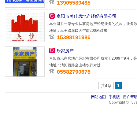
13905589485
阜阳市美佳房地产经纪有限公司
本公司系一家专业从事房地产经纪业务的机构，业务
秉承规范、
地址：阜王路海阔天空南200米路东
15398191986
乐家房产
阜阳市乐家房地产经纪有限公司成立于2009年9月，
立，市房地产管
地址：清河西路金山楼农行对过
05582790678
共4条
1
网站地图
-
手机版
-
用户帮
Copyright © fuya