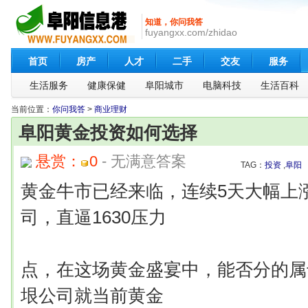
知道，你问我答
fuyangxx.com/zhidao
首页
房产
人才
二手
交友
服务
生活服务
健康保健
阜阳城市
电脑科技
生活百科
当前位置：
你问我答
>
商业理财
阜阳黄金投资如何选择
悬赏：
0
- 无满意答案
TAG：
投资
,
阜阳
黄金牛市已经来临，连续5天大幅上涨
司，直逼1630压力
点，在这场黄金盛宴中，能否分的属
垠公司就当前黄金