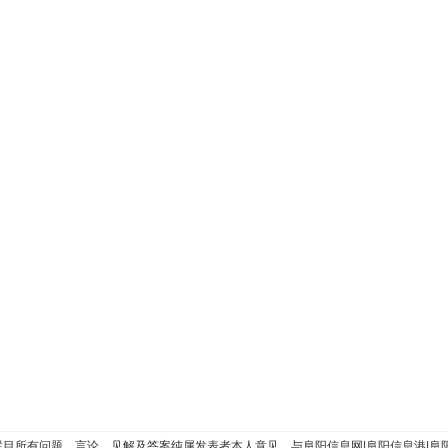
”栏目所有问题、言论、见解及答案纯属发表者本人意见，与阜阳信息网|阜阳信息港|阜