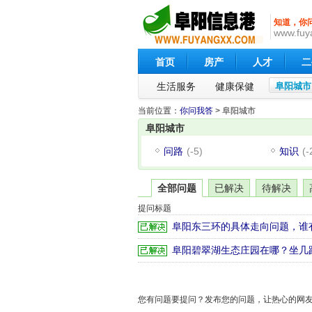
知道，你
www.fuy
首页
房产
人才
二
生活服务
健康保健
阜阳城市
当前位置：
你问我答
> 阜阳城市
阜阳城市
问路
(-5)
知识
(-
全部问题
已解决
待解决
提问标题
阜阳东三环的具体走向问题，谁
阜阳碧翠湖生态庄园在哪？坐几
您有问题要提问？发布您的问题，让热心的网