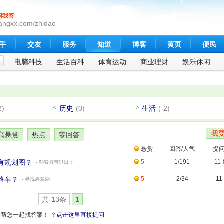
问我答
angxx.com/zhidao
手
交友
服务
知道
博客
黄页
便民
电脑科技
生活百科
体育运动
商业理财
娱乐休闲
2)
历史
(0)
生活
(-2)
我
高悬赏
热点
零回答
悬赏
回答/人气
提
有规划图？
5
1/191
11-
- 勒紧裤带过日子
路车？
5
2/34
11
- 寻找碧翠湖
共-13条
1
友帮您一起找答案！
？点击这里直接提问