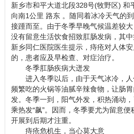
新乡市和平大道北段328号(牧野区) 
向南1公里 路东 。随同着冰冷天气的
接踵而至。由于冬季早晚气候温差较大
没有留意生活饮食招致肛肠发病，其中
新乡同仁医院医生提示，痔疮对人体安
的，患者应及早检查、对症治疗。
冬季肛肠疾病大迸发
进入冬季以后，由于天气冰冷，人
频繁吃的火锅等油腻辛辣食物，让肠胃
发。冬季一到，阳气外发，积热涌动，
乘热发“飙”。因而，冬季要尤为留意便
开展到后期才注重。
痔疮危机生，当心莫大意