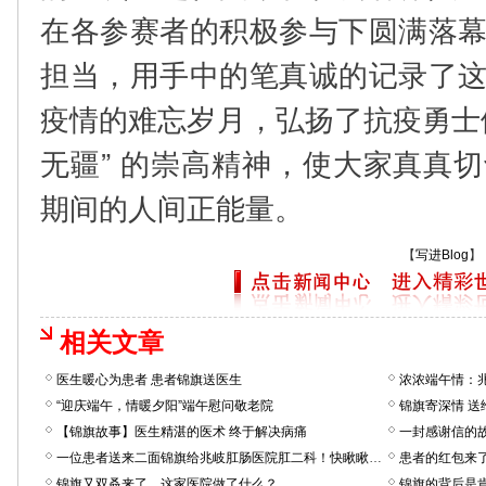
在各参赛者的积极参与下圆满落
担当，用手中的笔真诚的记录了
疫情的难忘岁月，弘扬了抗疫勇士
无疆” 的崇高精神，使大家真真
期间的人间正能量。
【
写进Blog
】
相关文章
医生暖心为患者 患者锦旗送医生
浓浓端午情：
“迎庆端午，情暖夕阳”端午慰问敬老院
锦旗寄深情 送
【锦旗故事】医生精湛的医术 终于解决病痛
一封感谢信的
一位患者送来二面锦旗给兆岐肛肠医院肛二科！快瞅瞅啥情况？
患者的红包来
锦旗又双叒来了，这家医院做了什么？
锦旗的背后是