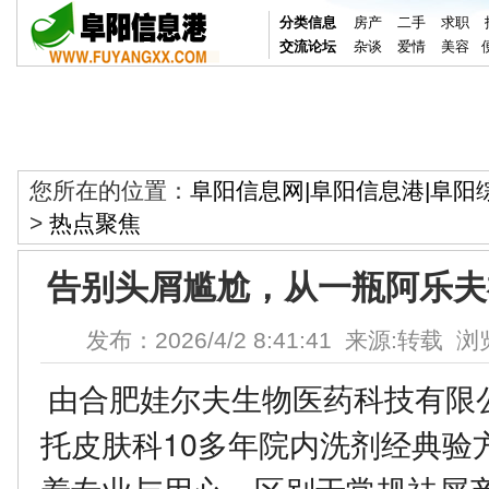
分类信息
房产
二手
求职
交流论坛
杂谈
爱情
美容
您所在的位置：
阜阳信息网|阜阳信息港|阜阳
>
热点聚焦
告别头屑尴尬，从一瓶阿乐夫
发布：2026/4/2 8:41:41 来源:转载 浏
由合肥娃尔夫生物医药科技有限
托皮肤科10多年院内洗剂经典验
着专业与用心，区别于常规祛屑