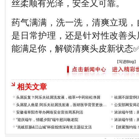
丝柔顺有光泽，安全又可靠。
药气满满，洗一洗，清爽立现，
是日常护理，还是针对性改善头
能满足你，解锁清爽头皮新状态
【
写进Blog
】
相关文章
头屑反复？阿乐夫祛屑洗发液，植萃+中药轻松净屑
祛屑不踩雷!
头屑星人救星 阿乐夫祛屑洗发液，医研医学背景更放心！
公安部网安局召
安徽省阜阳市举办网络安全宣传周系列活
浓浓端午情：
“迎庆端午，情暖夕阳”端午慰问敬老院
浓浓端午情：
“兆岐肛肠&江山城”杯疫线情深有奖主题征文活