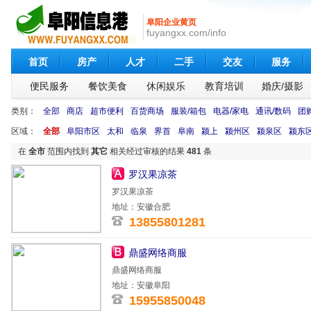
阜阳企业黄页
fuyangxx.com/info
首页
房产
人才
二手
交友
服务
便民服务
餐饮美食
休闲娱乐
教育培训
婚庆/摄影
类别：
全部
商店
超市便利
百货商场
服装/箱包
电器/家电
通讯/数码
团
区域：
全部
阜阳市区
太和
临泉
界首
阜南
颍上
颍州区
颍泉区
颍东
在
全市
范围内找到
其它
相关经过审核的结果
481
条
罗汉果凉茶
罗汉果凉茶
地址：安徽合肥
13855801281
鼎盛网络商服
鼎盛网络商服
地址：安徽阜阳
15955850048