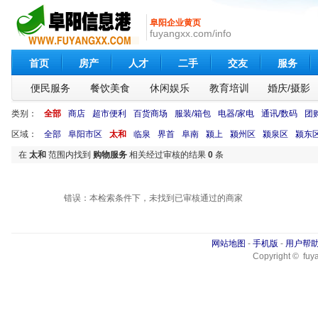
阜阳企业黄页
fuyangxx.com/info
首页
房产
人才
二手
交友
服务
便民服务
餐饮美食
休闲娱乐
教育培训
婚庆/摄影
类别：
全部
商店
超市便利
百货商场
服装/箱包
电器/家电
通讯/数码
团
区域：
全部
阜阳市区
太和
临泉
界首
阜南
颍上
颍州区
颍泉区
颍东
在
太和
范围内找到
购物服务
相关经过审核的结果
0
条
错误：本检索条件下，未找到已审核通过的商家
网站地图
-
手机版
-
用户帮
Copyright © fuya