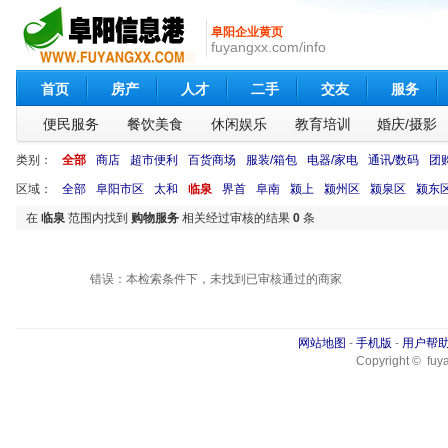
阜阳企业黄页
fuyangxx.com/info
首页
房产
人才
二手
交友
服务
便民服务
餐饮美食
休闲娱乐
教育培训
婚庆/摄影
类别：
全部
商店
超市便利
百货商场
服装/箱包
电器/家电
通讯/数码
团
区域：
全部
阜阳市区
太和
临泉
界首
阜南
颍上
颍州区
颍泉区
颍东
在
临泉
范围内找到
购物服务
相关经过审核的结果
0
条
错误：本检索条件下，未找到已审核通过的商家
网站地图
-
手机版
-
用户帮
Copyright © fuya