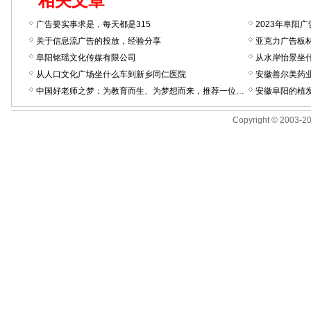
相关文章
广告要实事求是，每天都是315
2023年阜阳
关于信息流广告的投放，经验分享
亚克力广告板
阜阳铭瑶文化传媒有限公司
从水岸怡景坐
从人口文化广场坐什么车到新乡同仁医院
安徽善尔美药
中国好老师之梦：为教育而生、为梦想而来，推荐一位好老师！
安徽阜阳的植
Copyright © 2003-201