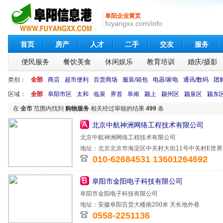
阜阳企业黄页
fuyangxx.com/info
首页
房产
人才
二手
交友
服务
便民服务
餐饮美食
休闲娱乐
教育培训
婚庆/摄影
类别：
全部
商店
超市便利
百货商场
服装/箱包
电器/家电
通讯/数码
团
区域：
全部
阜阳市区
太和
临泉
界首
阜南
颍上
颍州区
颍泉区
颍东
在
全市
范围内找到
购物服务
相关经过审核的结果
499
条
北京中航神洲网络工程技术有限公司
北京中航神洲网络工程技术有限公司
地址：北京北京市海淀区中关村大街11号中关村E世界财
010-62684531 13601264692
阜阳市金阳电子科技有限公司
阜阳市金阳电子科技有限公司
地址：安徽阜阳百货大楼南200米 天长地外巷
0558-2251136