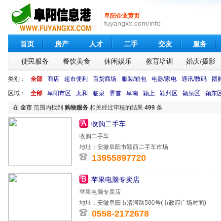
阜阳企业黄页
fuyangxx.com/info
首页
房产
人才
二手
交友
服务
便民服务
餐饮美食
休闲娱乐
教育培训
婚庆/摄影
类别：
全部
商店
超市便利
百货商场
服装/箱包
电器/家电
通讯/数码
团
区域：
全部
阜阳市区
太和
临泉
界首
阜南
颍上
颍州区
颍泉区
颍东
在
全市
范围内找到
购物服务
相关经过审核的结果
499
条
收购二手车
收购二手车
地址：安徽阜阳市颖西二手车市场
13955897720
苹果电脑专卖店
苹果电脑专卖店
地址：安徽阜阳市清河路500号(市政府广场对面)
0558-2172678