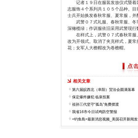
记者１９日在服装发放仪式暨着
志服饰４个系列共１０５个品种。目
士兵开始换发春秋常服、夏常服，并
武警０７式礼服、春秋常服、冬
深橄榄绿；作训服依旧采用武警现行
在样式上，武警０７式春秋常服
改为开领式。取消了夹克样式，夏常
花；女军人大檐帽改为卷檐帽。
相关文章
第六届皖西北（阜阳）贸洽会圆满落幕
保定爆炸嫌犯 临泉投案
祖孙三代坚守“孤岛”免费摆渡
我省16市今日试鸣防空警报
<钓鱼島>最新消息视频_美国召开新闻