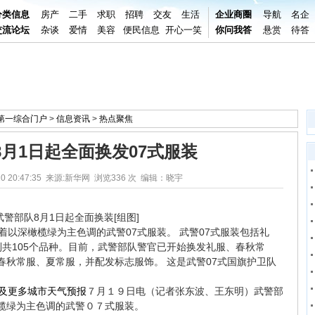
分类信息
房产
二手
求职
招聘
交友
生活
企业商圈
导航
名企
交流论坛
杂谈
爱情
美容
便民信息
开心一笑
你问我答
悬赏
待答
阳第一综合门户
>
信息资讯
>
热点聚焦
8月1日起全面换发07式服装
20 20:47:35 来源:新华网 浏览
336 次 编辑：晓宇
着以深橄榄绿为主色调的武警07式服装。 武警07式服装包括礼
共105个品种。目前，武警部队警官已开始换发礼服、春秋常
春秋常服、夏常服，并配发标志服饰。 这是武警07式国旗护卫队
７月１９日电（记者张东波、王东明）武警部
榄绿为主色调的武警０７式服装。