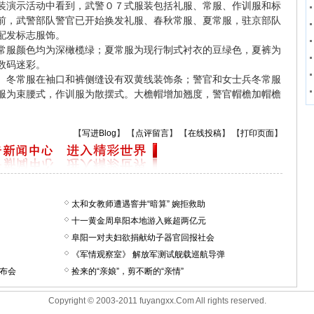
装演示活动中看到，武警０７式服装包括礼服、常服、作训服和标
前，武警部队警官已开始换发礼服、春秋常服、夏常服，驻京部队
配发标志服饰。
常服颜色均为深橄榄绿；夏常服为现行制式衬衣的豆绿色，夏裤为
数码迷彩。
、冬常服在袖口和裤侧缝设有双黄线装饰条；警官和女士兵冬常服
服为束腰式，作训服为散摆式。大檐帽增加翘度，警官帽檐加帽檐
【
写进Blog
】 【
点评留言
】 【
在线投稿
】 【
打印页面
】
太和女教师遭遇窨井“暗算” 婉拒救助
十一黄金周阜阳本地游入账超两亿元
阜阳一对夫妇欲捐献幼子器官回报社会
《军情观察室》 解放军测试舰载巡航导弹
发布会
捡来的“亲娘”，剪不断的“亲情”
Copyright © 2003-2011 fuyangxx.Com All rights reserved.